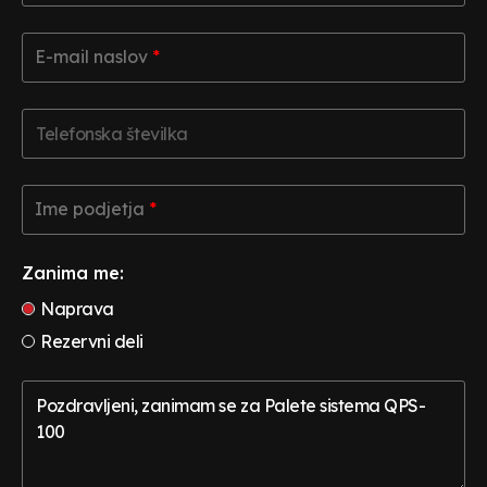
*
*
E-
E-mail naslov
*
mail
naslov
*
*
Telefonska
številka
Ime
Ime podjetja
*
podjetja
*
*
Zanima me:
Naprava
Rezervni deli
Komentar