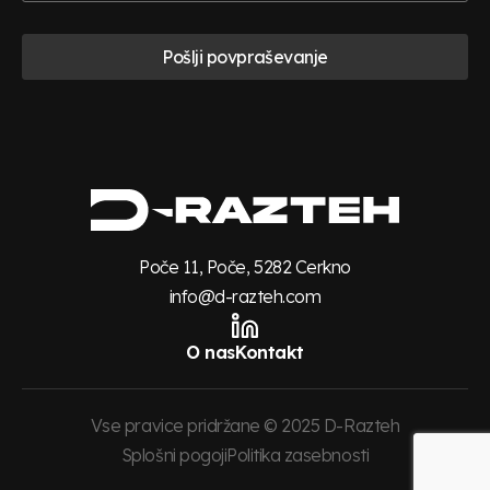
Pošlji povpraševanje
Poče 11, Poče, 5282 Cerkno
info@d-razteh.com
O nas
Kontakt
Vse pravice pridržane © 2025 D-Razteh
Splošni pogoji
Politika zasebnosti