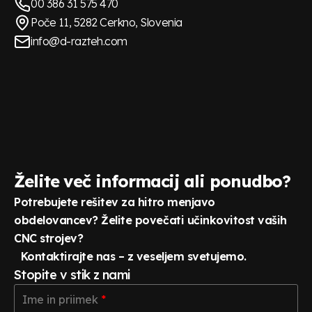
00 386 31 575 470
Poče 11, 5282 Cerkno, Slovenia
info@d-razteh.com
Želite več informacij ali ponudbo?
Potrebujete rešitev za hitro menjavo
obdelovancev? Želite povečati učinkovitost vaših
CNC strojev?
Kontaktirajte nas – z veseljem svetujemo.
Stopite v stik z nami
Ime
Ime in priimek
*
in
priimek