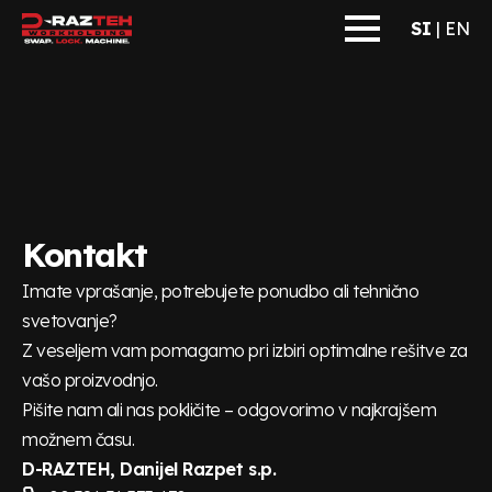
SI
|
EN
Kontakt
Imate vprašanje, potrebujete ponudbo ali tehnično
svetovanje?
Z veseljem vam pomagamo pri izbiri optimalne rešitve za
vašo proizvodnjo.
Pišite nam ali nas pokličite – odgovorimo v najkrajšem
možnem času.
D-RAZTEH, Danijel Razpet s.p.