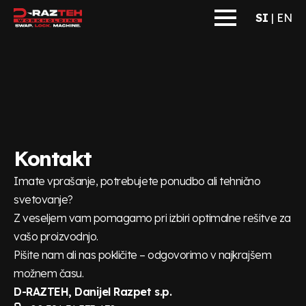
SI
|
EN
Kontakt
Imate vprašanje, potrebujete ponudbo ali tehnično
svetovanje?
Z veseljem vam pomagamo pri izbiri optimalne rešitve za
vašo proizvodnjo.
Pišite nam ali nas pokličite – odgovorimo v najkrajšem
možnem času.
D-RAZTEH, Danijel Razpet s.p.