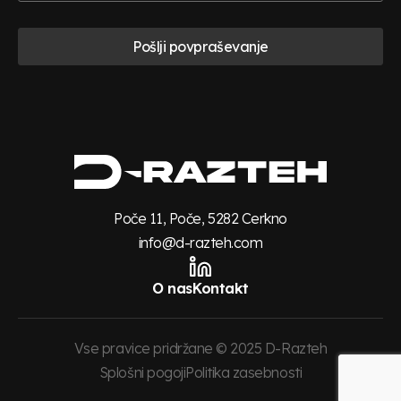
Pošlji povpraševanje
Poče 11, Poče, 5282 Cerkno
info@d-razteh.com
O nas
Kontakt
Vse pravice pridržane © 2025 D-Razteh
Splošni pogoji
Politika zasebnosti