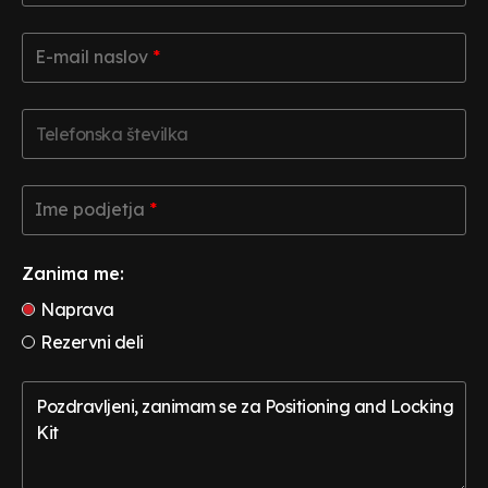
*
*
E-
E-mail naslov
*
mail
naslov
*
*
Telefonska
številka
Ime
Ime podjetja
*
podjetja
*
*
Zanima me:
Naprava
Rezervni deli
Komentar