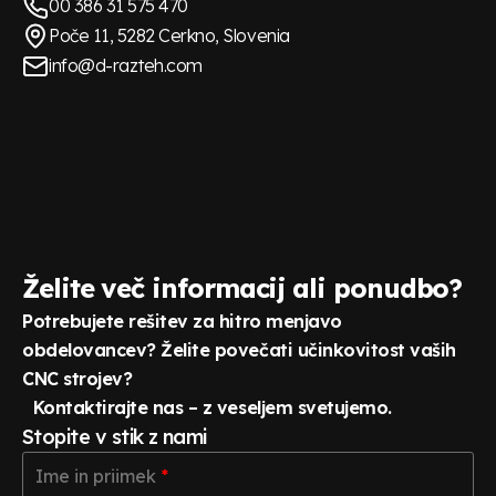
00 386 31 575 470
Poče 11, 5282 Cerkno, Slovenia
info@d-razteh.com
Želite več informacij ali ponudbo?
Potrebujete rešitev za hitro menjavo
obdelovancev? Želite povečati učinkovitost vaših
CNC strojev?
Kontaktirajte nas – z veseljem svetujemo.
Stopite v stik z nami
Ime
Ime in priimek
*
in
priimek