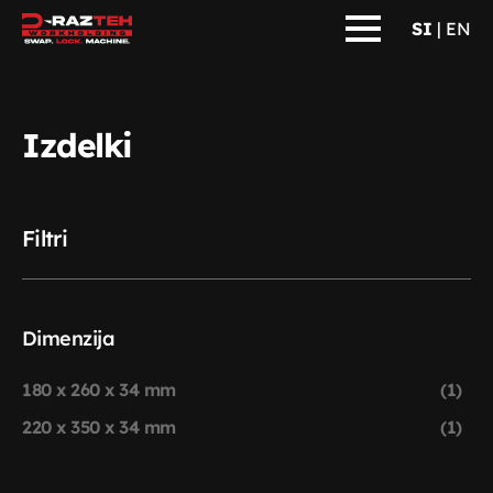
SI
|
EN
Izdelki
Filtri
Dimenzija
(1)
180 x 260 x 34 mm
(1)
220 x 350 x 34 mm