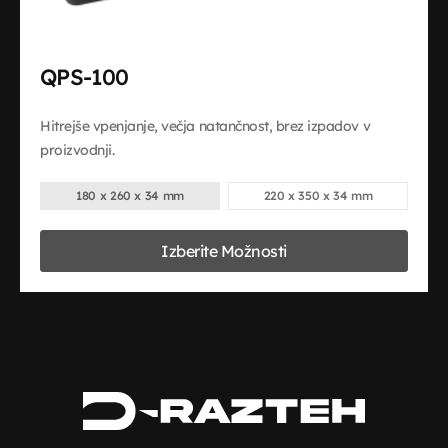
QPS-100
Hitrejše vpenjanje, večja natančnost, brez izpadov v
proizvodnji.
180 x 260 x 34 mm
220 x 350 x 34 mm
Ta
Izberite Možnosti
izdelek
ima
več
različic.
Možnosti
lahko
izberete
na
strani